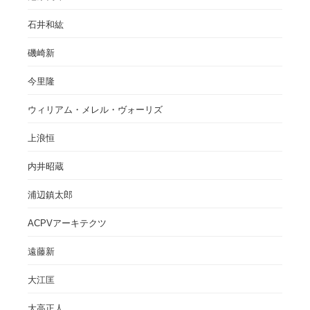
石井和紘
磯崎新
今里隆
ウィリアム・メレル・ヴォーリズ
上浪恒
内井昭蔵
浦辺鎮太郎
ACPVアーキテクツ
遠藤新
大江匡
大高正人