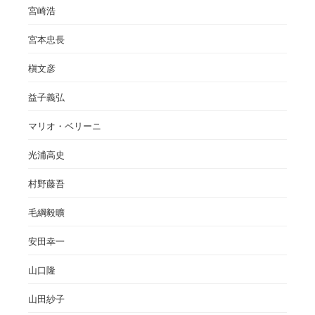
宮崎浩
宮本忠長
槇文彦
益子義弘
マリオ・ベリーニ
光浦高史
村野藤吾
毛綱毅曠
安田幸一
山口隆
山田紗子