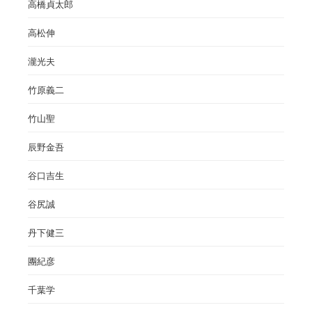
高橋貞太郎
高松伸
瀧光夫
竹原義二
竹山聖
辰野金吾
谷口吉生
谷尻誠
丹下健三
團紀彦
千葉学