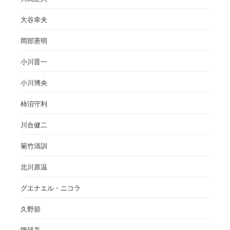
大谷幸夫
岡部憲明
小川晋一
小川博央
柿沼守利
川合健二
菊竹清訓
北川原温
グエナエル・ニコラ
久野節