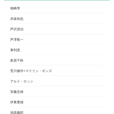
相崎準
赤坂知也
芦沢啓治
芦澤竜一
東利恵
新居千秋
荒川修作+マドリン・ギンズ
アルド・ロッシ
安藤忠雄
伊東豊雄
池原義郎