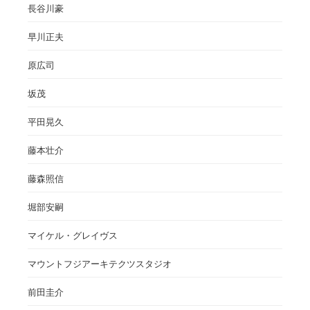
長谷川豪
早川正夫
原広司
坂茂
平田晃久
藤本壮介
藤森照信
堀部安嗣
マイケル・グレイヴス
マウントフジアーキテクツスタジオ
前田圭介