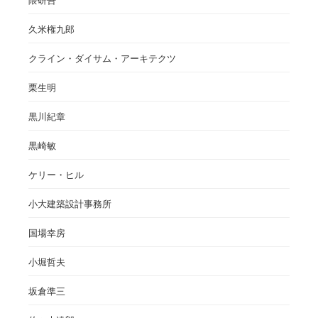
隈研吾
久米権九郎
クライン・ダイサム・アーキテクツ
栗生明
黒川紀章
黒崎敏
ケリー・ヒル
小大建築設計事務所
国場幸房
小堀哲夫
坂倉準三