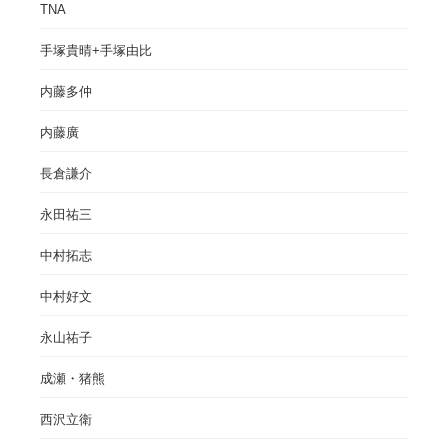
TNA
手塚貴晴+手塚由比
内藤多仲
内藤廣
長倉謙介
永田祐三
中村拓志
中村好文
永山祐子
成瀬・猪熊
西沢立衛