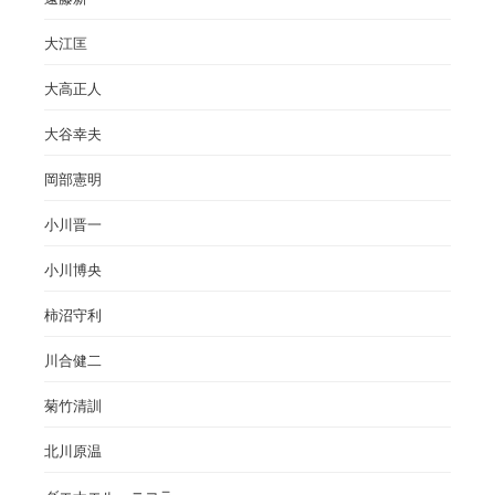
大江匡
大高正人
大谷幸夫
岡部憲明
小川晋一
小川博央
柿沼守利
川合健二
菊竹清訓
北川原温