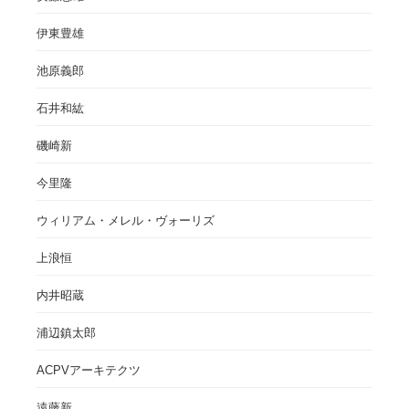
伊東豊雄
池原義郎
石井和紘
磯崎新
今里隆
ウィリアム・メレル・ヴォーリズ
上浪恒
内井昭蔵
浦辺鎮太郎
ACPVアーキテクツ
遠藤新