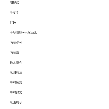
團紀彦
千葉学
TNA
手塚貴晴+手塚由比
内藤多仲
内藤廣
長倉謙介
永田祐三
中村拓志
中村好文
永山祐子