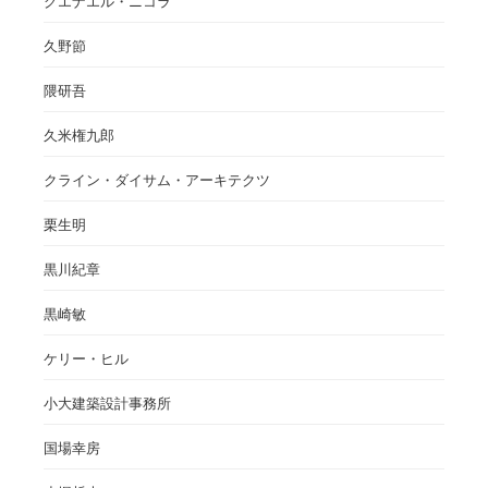
グエナエル・ニコラ
久野節
隈研吾
久米権九郎
クライン・ダイサム・アーキテクツ
栗生明
黒川紀章
黒崎敏
ケリー・ヒル
小大建築設計事務所
国場幸房