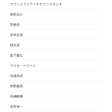
マウントフジアーキテクツスタジオ
前田圭介
宮崎浩
宮本忠長
槇文彦
益子義弘
マリオ・ベリーニ
光浦高史
村野藤吾
毛綱毅曠
安田幸一