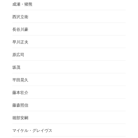
成瀬・猪熊
西沢立衛
長谷川豪
早川正夫
原広司
坂茂
平田晃久
藤本壮介
藤森照信
堀部安嗣
マイケル・グレイヴス