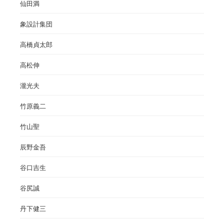
仙田満
象設計集団
高橋貞太郎
高松伸
瀧光夫
竹原義二
竹山聖
辰野金吾
谷口吉生
谷尻誠
丹下健三