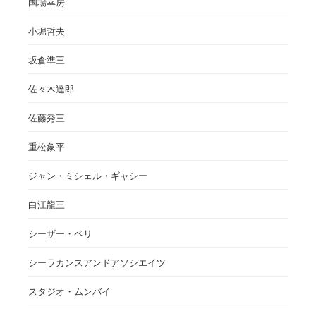
国場幸房
小堀哲夫
坂倉準三
佐々木達郎
佐藤秀三
重松象平
ジャン・ミシェル・ギャシー
白江龍三
シーザー・ペリ
シーラカンスアンドアソシエイツ
スタジオ・ムンバイ