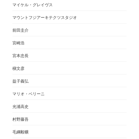
マイケル・グレイヴス
マウントフジアーキテクツスタジオ
前田圭介
宮崎浩
宮本忠長
槇文彦
益子義弘
マリオ・ベリーニ
光浦高史
村野藤吾
毛綱毅曠