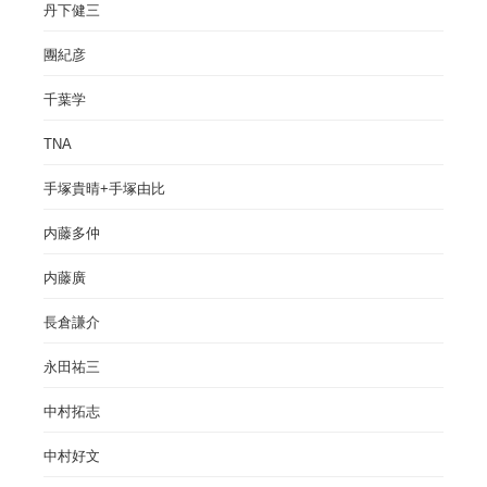
丹下健三
團紀彦
千葉学
TNA
手塚貴晴+手塚由比
内藤多仲
内藤廣
長倉謙介
永田祐三
中村拓志
中村好文