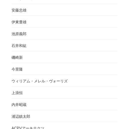
安藤忠雄
伊東豊雄
池原義郎
石井和紘
磯崎新
今里隆
ウィリアム・メレル・ヴォーリズ
上浪恒
内井昭蔵
浦辺鎮太郎
ACPVアーキテクツ