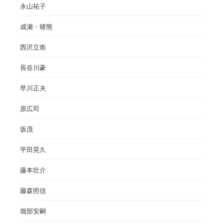
永山祐子
成瀬・猪熊
西沢立衛
長谷川豪
早川正夫
原広司
坂茂
平田晃久
藤本壮介
藤森照信
堀部安嗣