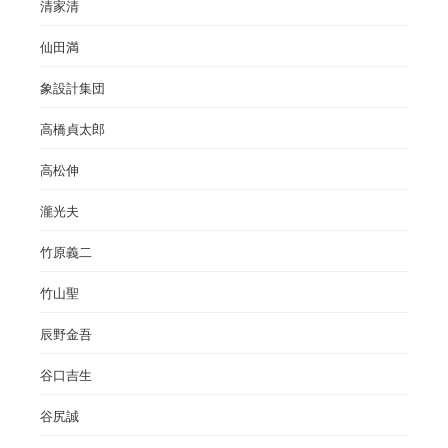
清家清
仙田満
象設計集団
高橋貞太郎
高松伸
瀧光夫
竹原義二
竹山聖
辰野金吾
谷口吉生
谷尻誠