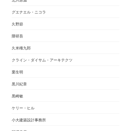
北川原温
グエナエル・ニコラ
久野節
隈研吾
久米権九郎
クライン・ダイサム・アーキテクツ
栗生明
黒川紀章
黒崎敏
ケリー・ヒル
小大建築設計事務所