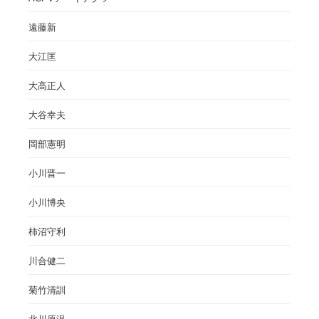
遠藤新
大江匡
大高正人
大谷幸夫
岡部憲明
小川晋一
小川博央
柿沼守利
川合健二
菊竹清訓