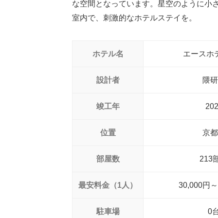
な空間となっています。星空のように小
室内で、刺激的なホテルステイを。
ホテル名
エースホ
設計者
隈研
竣工年
20
位置
京都
部屋数
213
最安料金（1人）
30,000円～
駐車場
0