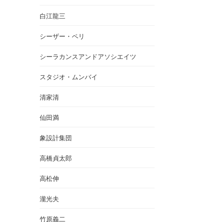
白江龍三
シーザー・ペリ
シーラカンスアンドアソシエイツ
スタジオ・ムンバイ
清家清
仙田満
象設計集団
高橋貞太郎
高松伸
瀧光夫
竹原義二