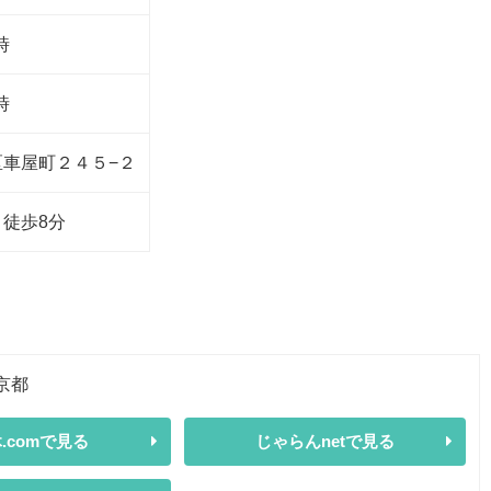
時
時
車屋町２４５−２
徒歩8分
京都
.comで見る
じゃらんnetで見る