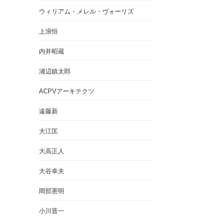
ウィリアム・メレル・ヴォーリズ
上浪恒
内井昭蔵
浦辺鎮太郎
ACPVアーキテクツ
遠藤新
大江匡
大高正人
大谷幸夫
岡部憲明
小川晋一