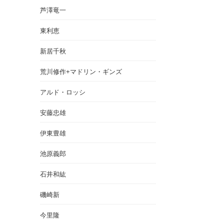
芦澤竜一
東利恵
新居千秋
荒川修作+マドリン・ギンズ
アルド・ロッシ
安藤忠雄
伊東豊雄
池原義郎
石井和紘
磯崎新
今里隆