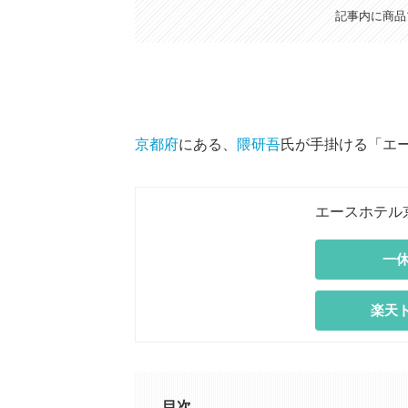
記事内に商品
京都府
にある、
隈研吾
氏が手掛ける「エ
エースホテル
一休
楽天
目次