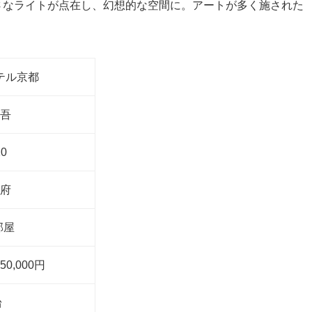
さなライトが点在し、幻想的な空間に。アートが多く施された
テル京都
吾
20
府
部屋
50,000円
台