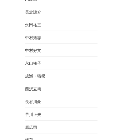
長倉謙介
永田祐三
中村拓志
中村好文
永山祐子
成瀬・猪熊
西沢立衛
長谷川豪
早川正夫
原広司