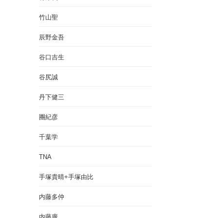
竹山聖
辰野金吾
谷口吉生
谷尻誠
丹下健三
團紀彦
千葉学
TNA
手塚貴晴+手塚由比
内藤多仲
内藤廣