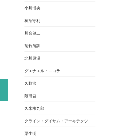
小川博央
柿沼守利
川合健二
菊竹清訓
北川原温
グエナエル・ニコラ
久野節
隈研吾
久米権九郎
クライン・ダイサム・アーキテクツ
栗生明