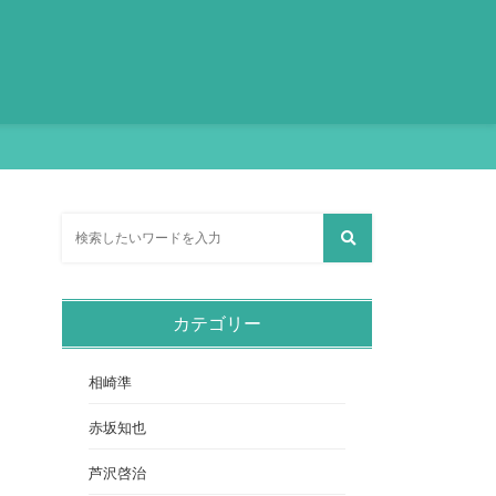
カテゴリー
相崎準
赤坂知也
芦沢啓治