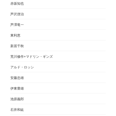
赤坂知也
芦沢啓治
芦澤竜一
東利恵
新居千秋
荒川修作+マドリン・ギンズ
アルド・ロッシ
安藤忠雄
伊東豊雄
池原義郎
石井和紘