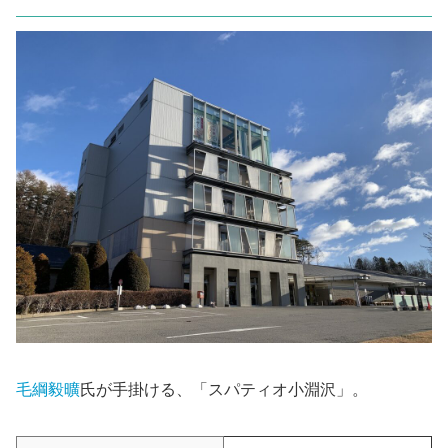
毛綱毅曠
氏が手掛ける、「スパティオ小淵沢」。