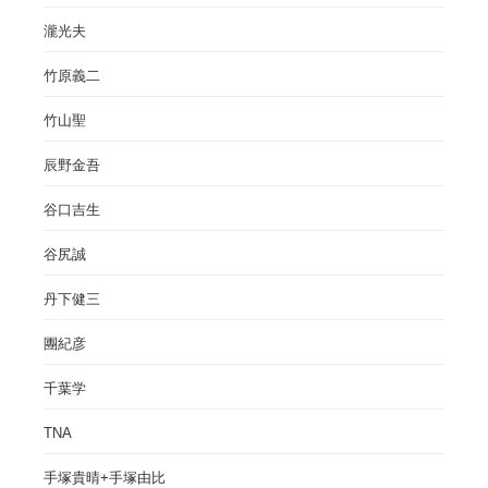
瀧光夫
竹原義二
竹山聖
辰野金吾
谷口吉生
谷尻誠
丹下健三
團紀彦
千葉学
TNA
手塚貴晴+手塚由比