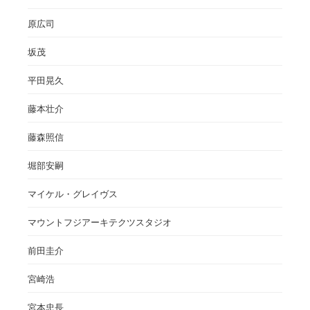
原広司
坂茂
平田晃久
藤本壮介
藤森照信
堀部安嗣
マイケル・グレイヴス
マウントフジアーキテクツスタジオ
前田圭介
宮崎浩
宮本忠長