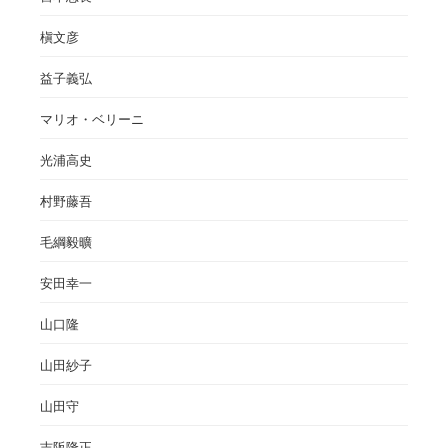
槇文彦
益子義弘
マリオ・ベリーニ
光浦高史
村野藤吾
毛綱毅曠
安田幸一
山口隆
山田紗子
山田守
吉阪隆正