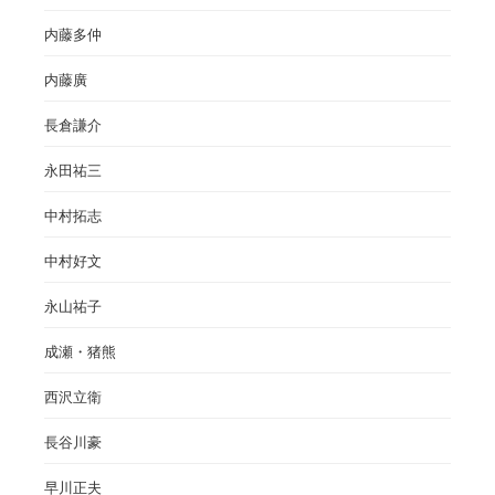
内藤多仲
内藤廣
長倉謙介
永田祐三
中村拓志
中村好文
永山祐子
成瀬・猪熊
西沢立衛
長谷川豪
早川正夫