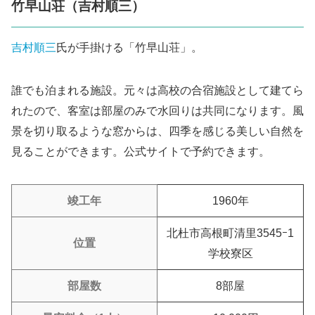
竹早山荘（吉村順三）
吉村順三
氏が手掛ける「竹早山荘」。
誰でも泊まれる施設。元々は高校の合宿施設として建てら
れたので、客室は部屋のみで水回りは共同になります。風
景を切り取るような窓からは、四季を感じる美しい自然を
見ることができます。公式サイトで予約できます。
竣工年
1960年
北杜市高根町清里3545ｰ1
位置
学校寮区
部屋数
8部屋