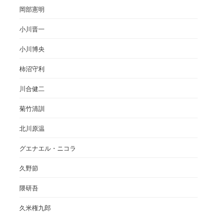
岡部憲明
小川晋一
小川博央
柿沼守利
川合健二
菊竹清訓
北川原温
グエナエル・ニコラ
久野節
隈研吾
久米権九郎