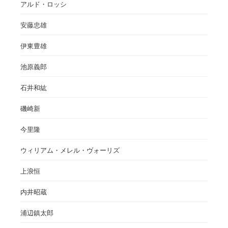
アルド・ロッシ
安藤忠雄
伊東豊雄
池原義郎
石井和紘
磯崎新
今里隆
ウィリアム・メレル・ヴォーリズ
上浪恒
内井昭蔵
浦辺鎮太郎