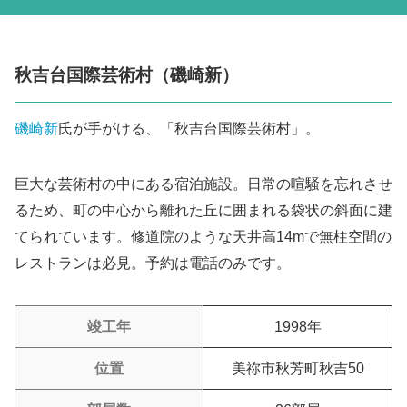
秋吉台国際芸術村（磯崎新）
磯崎新
氏が手がける、「秋吉台国際芸術村」。
巨大な芸術村の中にある宿泊施設。日常の喧騒を忘れさせ
るため、町の中心から離れた丘に囲まれる袋状の斜面に建
てられています。修道院のような天井高14mで無柱空間の
レストランは必見。予約は電話のみです。
竣工年
1998年
位置
美祢市秋芳町秋吉50