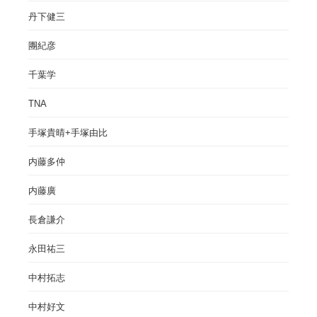
丹下健三
團紀彦
千葉学
TNA
手塚貴晴+手塚由比
内藤多仲
内藤廣
長倉謙介
永田祐三
中村拓志
中村好文