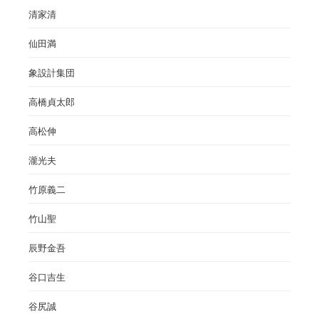
清家清
仙田満
象設計集団
高橋貞太郎
高松伸
瀧光夫
竹原義二
竹山聖
辰野金吾
谷口吉生
谷尻誠