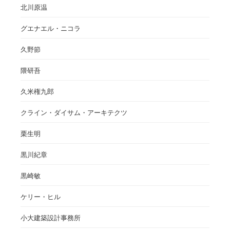
北川原温
グエナエル・ニコラ
久野節
隈研吾
久米権九郎
クライン・ダイサム・アーキテクツ
栗生明
黒川紀章
黒崎敏
ケリー・ヒル
小大建築設計事務所