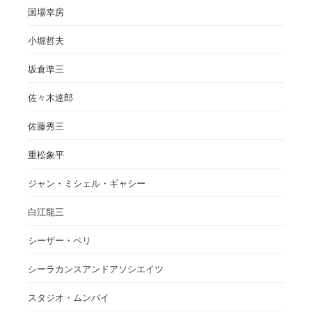
国場幸房
小堀哲夫
坂倉準三
佐々木達郎
佐藤秀三
重松象平
ジャン・ミシェル・ギャシー
白江龍三
シーザー・ペリ
シーラカンスアンドアソシエイツ
スタジオ・ムンバイ