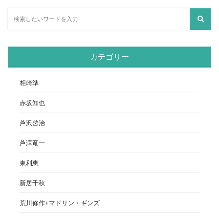
カテゴリー
相崎準
赤坂知也
芦沢啓治
芦澤竜一
東利恵
新居千秋
荒川修作+マドリン・ギンズ