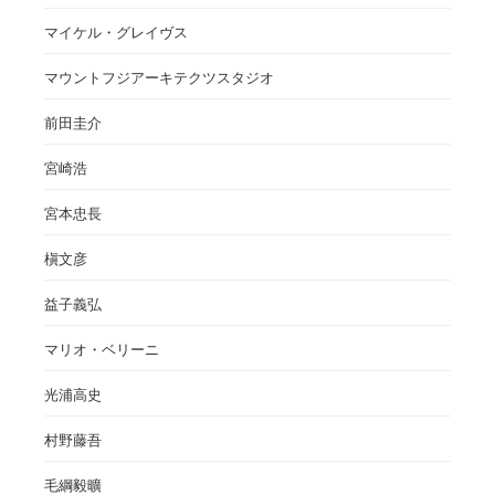
マイケル・グレイヴス
マウントフジアーキテクツスタジオ
前田圭介
宮崎浩
宮本忠長
槇文彦
益子義弘
マリオ・ベリーニ
光浦高史
村野藤吾
毛綱毅曠