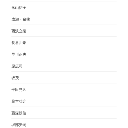
永山祐子
成瀬・猪熊
西沢立衛
長谷川豪
早川正夫
原広司
坂茂
平田晃久
藤本壮介
藤森照信
堀部安嗣