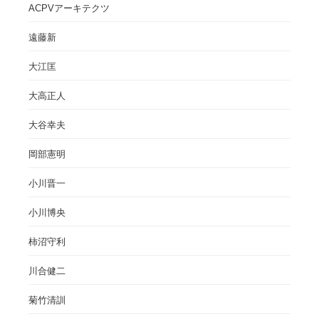
ACPVアーキテクツ
遠藤新
大江匡
大高正人
大谷幸夫
岡部憲明
小川晋一
小川博央
柿沼守利
川合健二
菊竹清訓