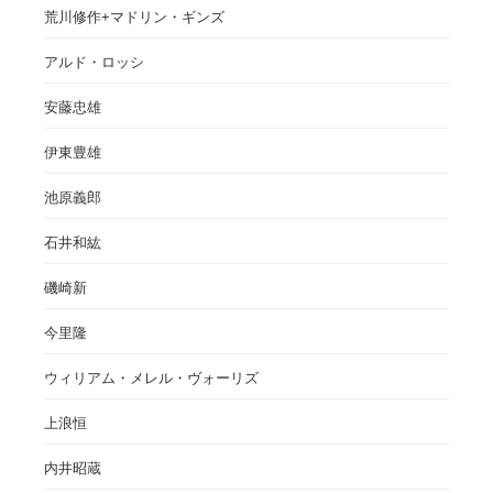
荒川修作+マドリン・ギンズ
アルド・ロッシ
安藤忠雄
伊東豊雄
池原義郎
石井和紘
磯崎新
今里隆
ウィリアム・メレル・ヴォーリズ
上浪恒
内井昭蔵