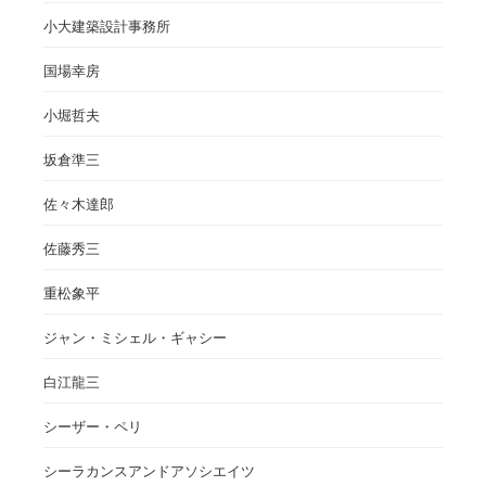
小大建築設計事務所
国場幸房
小堀哲夫
坂倉準三
佐々木達郎
佐藤秀三
重松象平
ジャン・ミシェル・ギャシー
白江龍三
シーザー・ペリ
シーラカンスアンドアソシエイツ