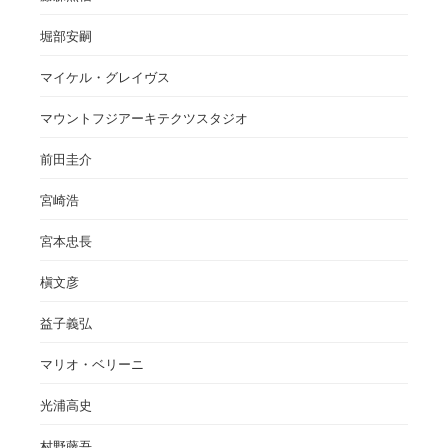
堀部安嗣
マイケル・グレイヴス
マウントフジアーキテクツスタジオ
前田圭介
宮崎浩
宮本忠長
槇文彦
益子義弘
マリオ・ベリーニ
光浦高史
村野藤吾