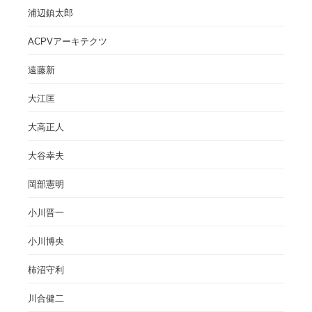
浦辺鎮太郎
ACPVアーキテクツ
遠藤新
大江匡
大高正人
大谷幸夫
岡部憲明
小川晋一
小川博央
柿沼守利
川合健二