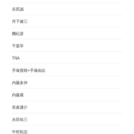
谷尻誠
丹下健三
團紀彦
千葉学
TNA
手塚貴晴+手塚由比
内藤多仲
内藤廣
長倉謙介
永田祐三
中村拓志