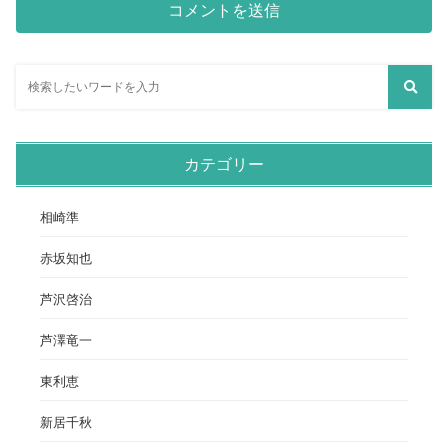
カテゴリー
相崎準
赤坂知也
芦沢啓治
芦澤竜一
東利恵
新居千秋