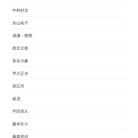
中村好文
永山祐子
成瀬・猪熊
西沢立衛
長谷川豪
早川正夫
原広司
坂茂
平田晃久
藤本壮介
藤森照信