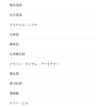
菊竹清訓
北川原温
グエナエル・ニコラ
久野節
隈研吾
久米権九郎
クライン・ダイサム・アーキテクツ
栗生明
黒川紀章
黒崎敏
ケリー・ヒル