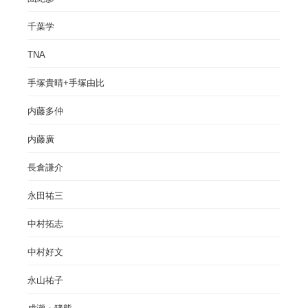
千葉学
TNA
手塚貴晴+手塚由比
内藤多仲
内藤廣
長倉謙介
永田祐三
中村拓志
中村好文
永山祐子