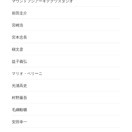
マウントフジアーキテクツスタジオ
前田圭介
宮崎浩
宮本忠長
槇文彦
益子義弘
マリオ・ベリーニ
光浦高史
村野藤吾
毛綱毅曠
安田幸一