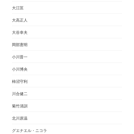
大江匡
大高正人
大谷幸夫
岡部憲明
小川晋一
小川博央
柿沼守利
川合健二
菊竹清訓
北川原温
グエナエル・ニコラ