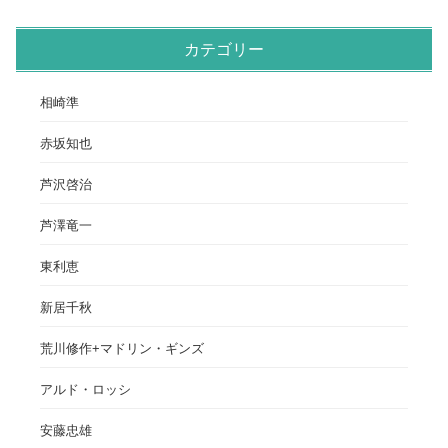
カテゴリー
相崎準
赤坂知也
芦沢啓治
芦澤竜一
東利恵
新居千秋
荒川修作+マドリン・ギンズ
アルド・ロッシ
安藤忠雄