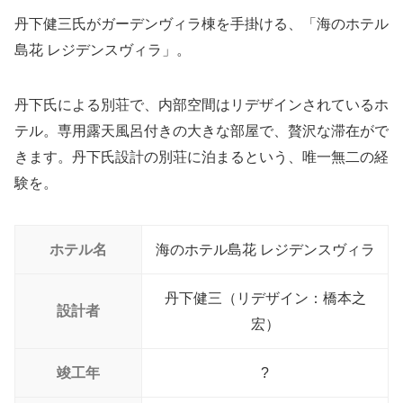
丹下健三氏がガーデンヴィラ棟を手掛ける、「海のホテル
島花 レジデンスヴィラ」。
丹下氏による別荘で、内部空間はリデザインされているホ
テル。専用露天風呂付きの大きな部屋で、贅沢な滞在がで
きます。丹下氏設計の別荘に泊まるという、唯一無二の経
験を。
ホテル名
海のホテル島花 レジデンスヴィラ
丹下健三（リデザイン：橋本之
設計者
宏）
竣工年
?