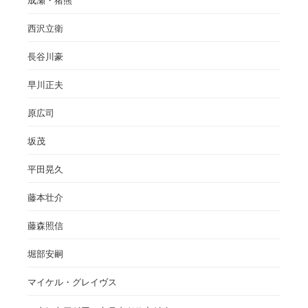
成瀬・猪熊
西沢立衛
長谷川豪
早川正夫
原広司
坂茂
平田晃久
藤本壮介
藤森照信
堀部安嗣
マイケル・グレイヴス