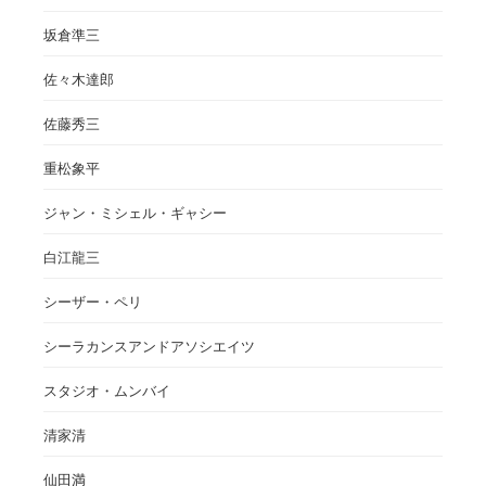
坂倉準三
佐々木達郎
佐藤秀三
重松象平
ジャン・ミシェル・ギャシー
白江龍三
シーザー・ペリ
シーラカンスアンドアソシエイツ
スタジオ・ムンバイ
清家清
仙田満