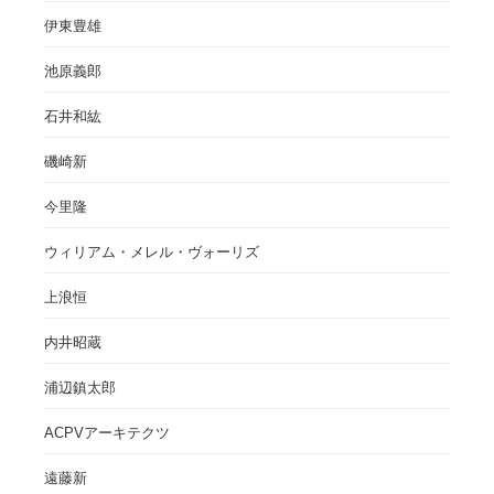
伊東豊雄
池原義郎
石井和紘
磯崎新
今里隆
ウィリアム・メレル・ヴォーリズ
上浪恒
内井昭蔵
浦辺鎮太郎
ACPVアーキテクツ
遠藤新