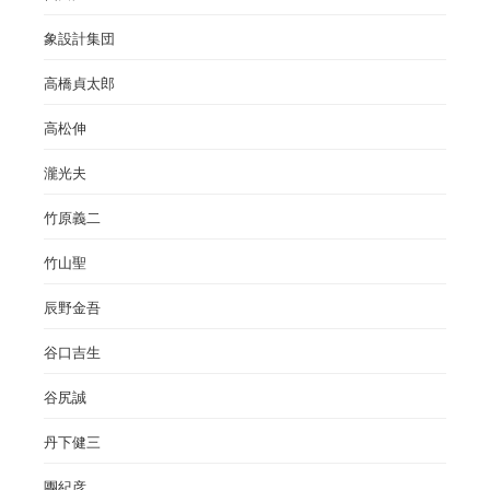
象設計集団
高橋貞太郎
高松伸
瀧光夫
竹原義二
竹山聖
辰野金吾
谷口吉生
谷尻誠
丹下健三
團紀彦