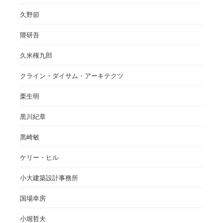
久野節
隈研吾
久米権九郎
クライン・ダイサム・アーキテクツ
栗生明
黒川紀章
黒崎敏
ケリー・ヒル
小大建築設計事務所
国場幸房
小堀哲夫