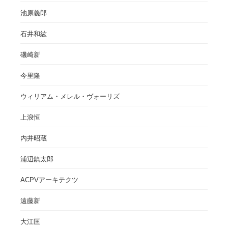
池原義郎
石井和紘
磯崎新
今里隆
ウィリアム・メレル・ヴォーリズ
上浪恒
内井昭蔵
浦辺鎮太郎
ACPVアーキテクツ
遠藤新
大江匡