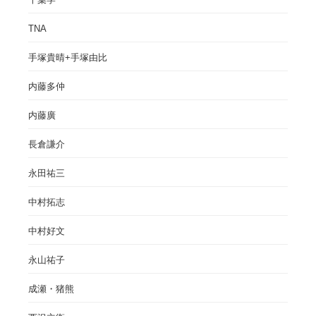
TNA
手塚貴晴+手塚由比
内藤多仲
内藤廣
長倉謙介
永田祐三
中村拓志
中村好文
永山祐子
成瀬・猪熊