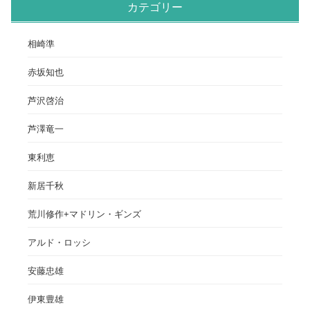
カテゴリー
相崎準
赤坂知也
芦沢啓治
芦澤竜一
東利恵
新居千秋
荒川修作+マドリン・ギンズ
アルド・ロッシ
安藤忠雄
伊東豊雄