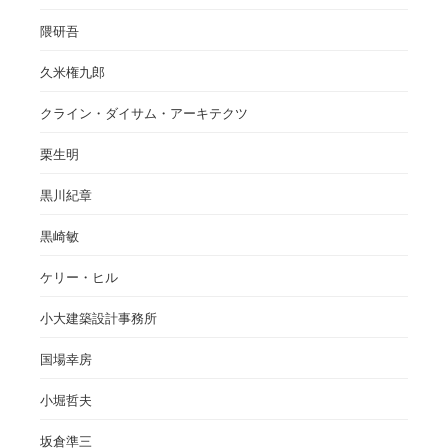
隈研吾
久米権九郎
クライン・ダイサム・アーキテクツ
栗生明
黒川紀章
黒崎敏
ケリー・ヒル
小大建築設計事務所
国場幸房
小堀哲夫
坂倉準三