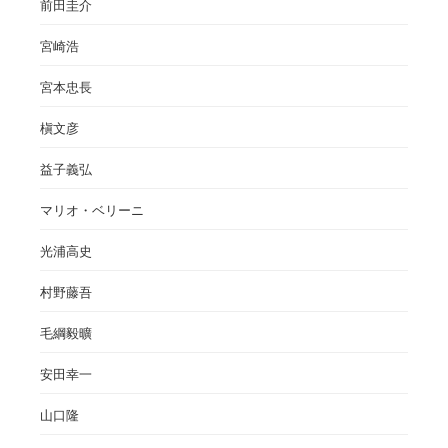
前田圭介
宮崎浩
宮本忠長
槇文彦
益子義弘
マリオ・ベリーニ
光浦高史
村野藤吾
毛綱毅曠
安田幸一
山口隆