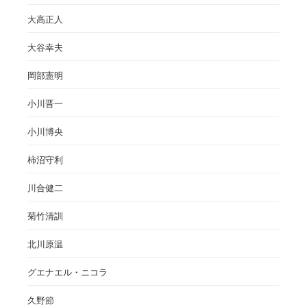
大高正人
大谷幸夫
岡部憲明
小川晋一
小川博央
柿沼守利
川合健二
菊竹清訓
北川原温
グエナエル・ニコラ
久野節