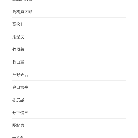
高橋貞太郎
高松伸
瀧光夫
竹原義二
竹山聖
辰野金吾
谷口吉生
谷尻誠
丹下健三
團紀彦
千葉学