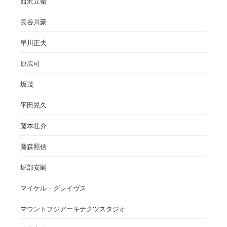
西沢立衛
長谷川豪
早川正夫
原広司
坂茂
平田晃久
藤本壮介
藤森照信
堀部安嗣
マイケル・グレイヴス
マウントフジアーキテクツスタジオ