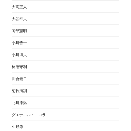
大高正人
大谷幸夫
岡部憲明
小川晋一
小川博央
柿沼守利
川合健二
菊竹清訓
北川原温
グエナエル・ニコラ
久野節