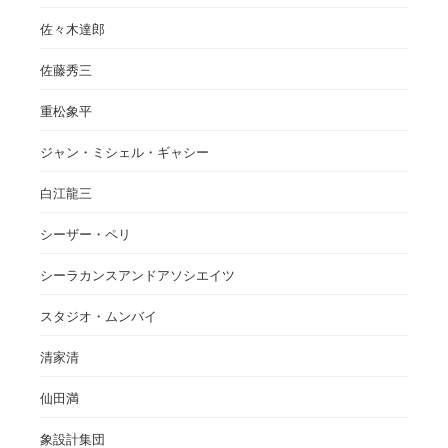
佐々木達郎
佐藤秀三
重松象平
ジャン・ミシェル・ギャシー
白江龍三
シーザー・ペリ
シーラカンスアンドアソシエイツ
スタジオ・ムンバイ
清家清
仙田満
象設計集団