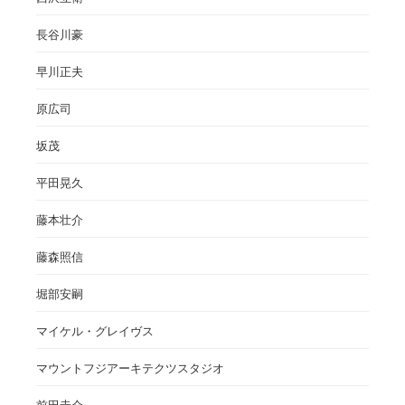
長谷川豪
早川正夫
原広司
坂茂
平田晃久
藤本壮介
藤森照信
堀部安嗣
マイケル・グレイヴス
マウントフジアーキテクツスタジオ