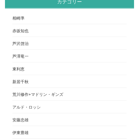
カテゴリー
相崎準
赤坂知也
芦沢啓治
芦澤竜一
東利恵
新居千秋
荒川修作+マドリン・ギンズ
アルド・ロッシ
安藤忠雄
伊東豊雄