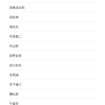
高橋貞太郎
高松伸
瀧光夫
竹原義二
竹山聖
辰野金吾
谷口吉生
谷尻誠
丹下健三
團紀彦
千葉学