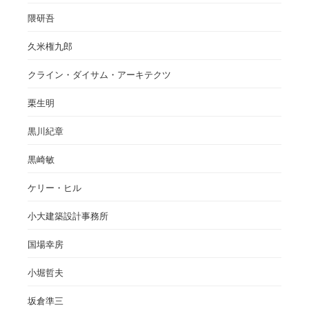
隈研吾
久米権九郎
クライン・ダイサム・アーキテクツ
栗生明
黒川紀章
黒崎敏
ケリー・ヒル
小大建築設計事務所
国場幸房
小堀哲夫
坂倉準三