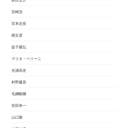
前田圭介
宮崎浩
宮本忠長
槇文彦
益子義弘
マリオ・ベリーニ
光浦高史
村野藤吾
毛綱毅曠
安田幸一
山口隆