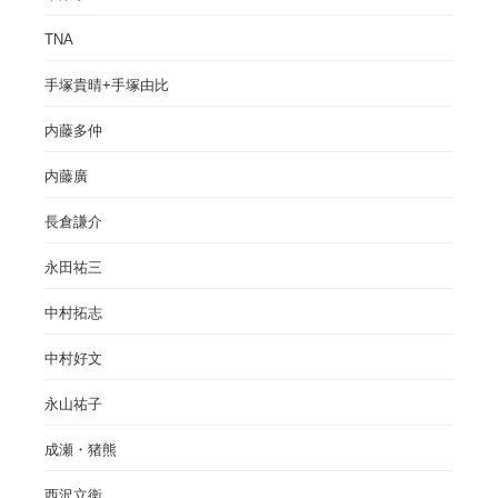
TNA
手塚貴晴+手塚由比
内藤多仲
内藤廣
長倉謙介
永田祐三
中村拓志
中村好文
永山祐子
成瀬・猪熊
西沢立衛