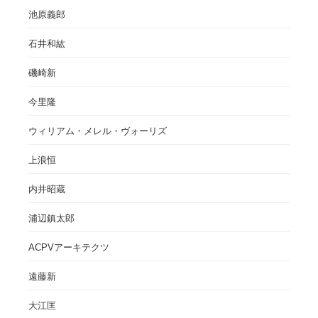
池原義郎
石井和紘
磯崎新
今里隆
ウィリアム・メレル・ヴォーリズ
上浪恒
内井昭蔵
浦辺鎮太郎
ACPVアーキテクツ
遠藤新
大江匡