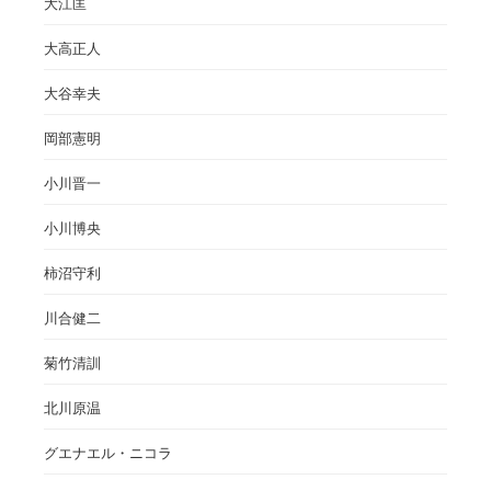
大江匡
大高正人
大谷幸夫
岡部憲明
小川晋一
小川博央
柿沼守利
川合健二
菊竹清訓
北川原温
グエナエル・ニコラ