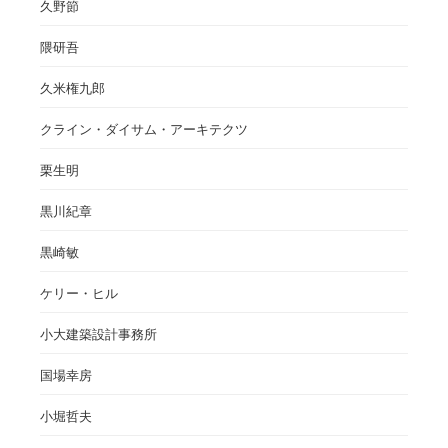
久野節
隈研吾
久米権九郎
クライン・ダイサム・アーキテクツ
栗生明
黒川紀章
黒崎敏
ケリー・ヒル
小大建築設計事務所
国場幸房
小堀哲夫