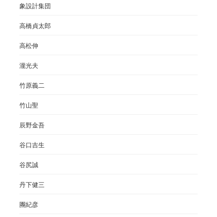
象設計集団
高橋貞太郎
高松伸
瀧光夫
竹原義二
竹山聖
辰野金吾
谷口吉生
谷尻誠
丹下健三
團紀彦