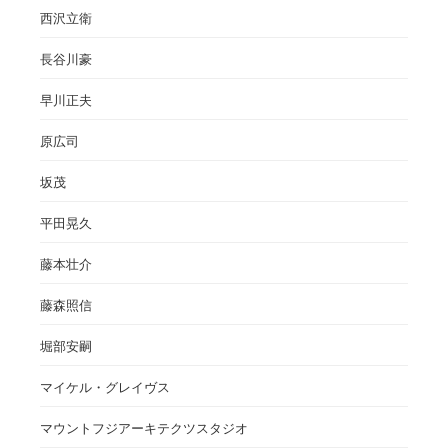
西沢立衛
長谷川豪
早川正夫
原広司
坂茂
平田晃久
藤本壮介
藤森照信
堀部安嗣
マイケル・グレイヴス
マウントフジアーキテクツスタジオ