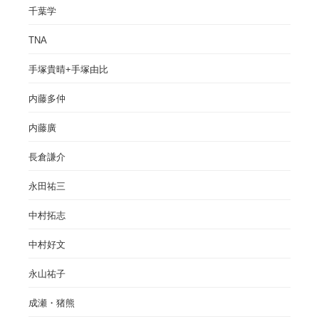
千葉学
TNA
手塚貴晴+手塚由比
内藤多仲
内藤廣
長倉謙介
永田祐三
中村拓志
中村好文
永山祐子
成瀬・猪熊