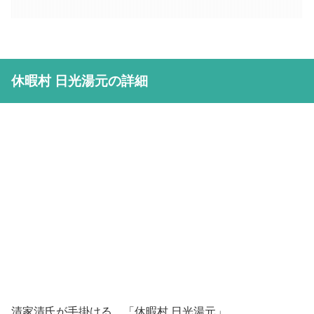
休暇村 日光湯元の詳細
清家清氏が手掛ける、「休暇村 日光湯元」。