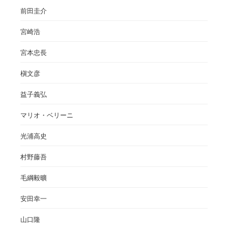
前田圭介
宮崎浩
宮本忠長
槇文彦
益子義弘
マリオ・ベリーニ
光浦高史
村野藤吾
毛綱毅曠
安田幸一
山口隆