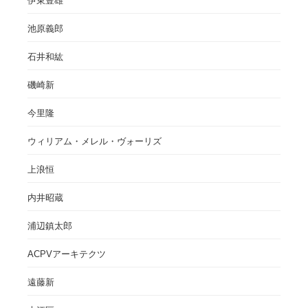
伊東豊雄
池原義郎
石井和紘
磯崎新
今里隆
ウィリアム・メレル・ヴォーリズ
上浪恒
内井昭蔵
浦辺鎮太郎
ACPVアーキテクツ
遠藤新