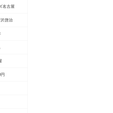
ズ名古屋
芦沢啓治
年
県
屋
0円