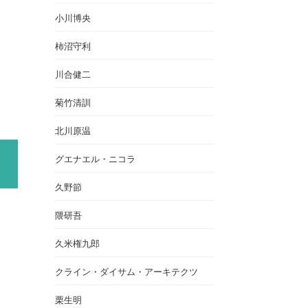
小川博央
柿沼守利
川合健二
菊竹清訓
北川原温
グエナエル・ニコラ
久野節
隈研吾
久米権九郎
クライン・ダイサム・アーキテクツ
栗生明