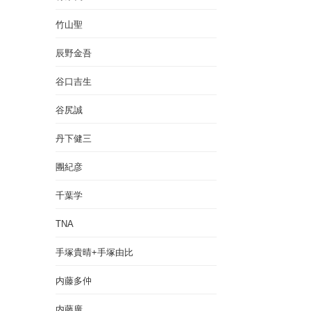
竹山聖
辰野金吾
谷口吉生
谷尻誠
丹下健三
團紀彦
千葉学
TNA
手塚貴晴+手塚由比
内藤多仲
内藤廣