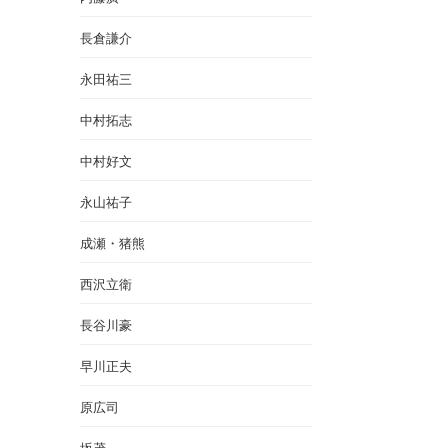
長倉謙介
永田祐三
中村拓志
中村好文
永山祐子
成瀬・猪熊
西沢立衛
長谷川豪
早川正夫
原広司