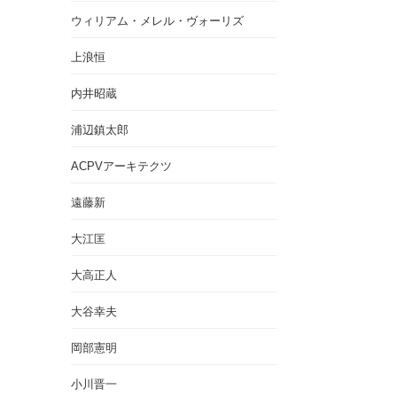
ウィリアム・メレル・ヴォーリズ
上浪恒
内井昭蔵
浦辺鎮太郎
ACPVアーキテクツ
遠藤新
大江匡
大高正人
大谷幸夫
岡部憲明
小川晋一