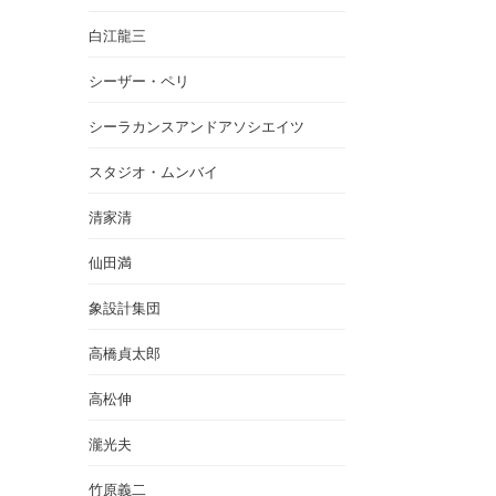
白江龍三
シーザー・ペリ
シーラカンスアンドアソシエイツ
スタジオ・ムンバイ
清家清
仙田満
象設計集団
高橋貞太郎
高松伸
瀧光夫
竹原義二