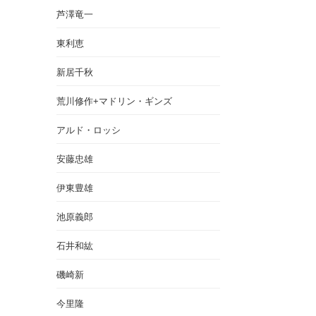
芦澤竜一
東利恵
新居千秋
荒川修作+マドリン・ギンズ
アルド・ロッシ
安藤忠雄
伊東豊雄
池原義郎
石井和紘
磯崎新
今里隆