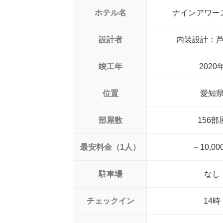
ホテル名
ナインアワー
設計者
内装設計：
竣工年
2020
位置
愛知
部屋数
156部
最安料金（1人）
～10,00
駐車場
なし
チェックイン
14時