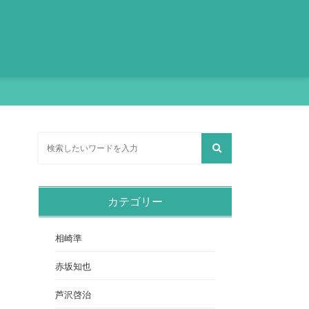
カテゴリー
相崎準
赤坂知也
芦沢啓治