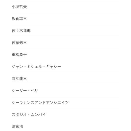
小堀哲夫
坂倉準三
佐々木達郎
佐藤秀三
重松象平
ジャン・ミシェル・ギャシー
白江龍三
シーザー・ペリ
シーラカンスアンドアソシエイツ
スタジオ・ムンバイ
清家清