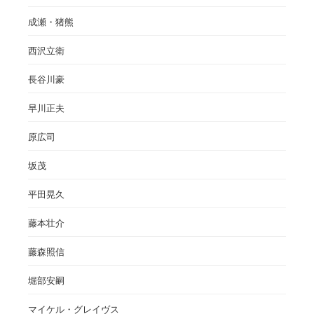
成瀬・猪熊
西沢立衛
長谷川豪
早川正夫
原広司
坂茂
平田晃久
藤本壮介
藤森照信
堀部安嗣
マイケル・グレイヴス