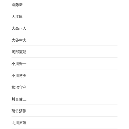
遠藤新
大江匡
大高正人
大谷幸夫
岡部憲明
小川晋一
小川博央
柿沼守利
川合健二
菊竹清訓
北川原温