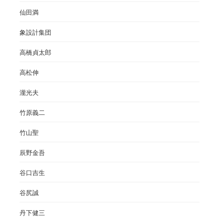
仙田満
象設計集団
高橋貞太郎
高松伸
瀧光夫
竹原義二
竹山聖
辰野金吾
谷口吉生
谷尻誠
丹下健三