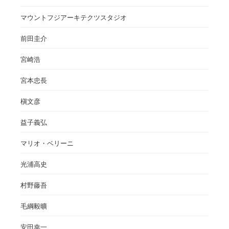
マウントフジアーキテクツスタジオ
前田圭介
宮崎浩
宮本忠長
槇文彦
益子義弘
マリオ・ベリーニ
光浦高史
村野藤吾
毛綱毅曠
安田幸一