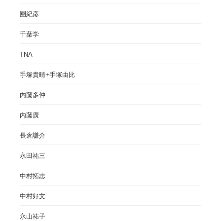
團紀彦
千葉学
TNA
手塚貴晴+手塚由比
内藤多仲
内藤廣
長倉謙介
永田祐三
中村拓志
中村好文
永山祐子