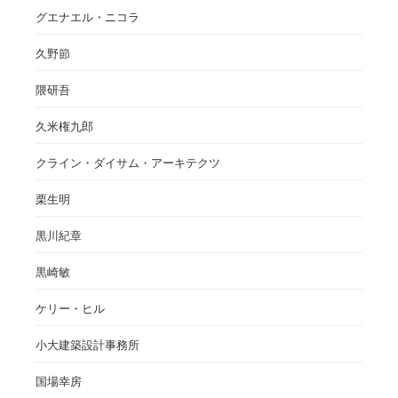
グエナエル・ニコラ
久野節
隈研吾
久米権九郎
クライン・ダイサム・アーキテクツ
栗生明
黒川紀章
黒崎敏
ケリー・ヒル
小大建築設計事務所
国場幸房