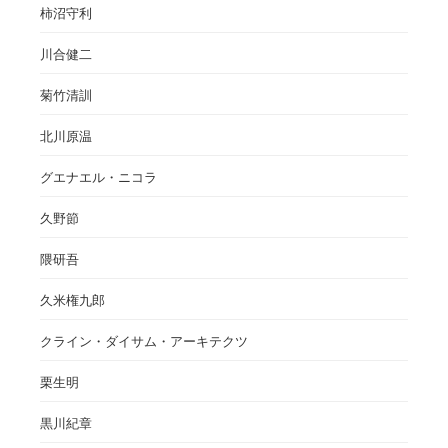
柿沼守利
川合健二
菊竹清訓
北川原温
グエナエル・ニコラ
久野節
隈研吾
久米権九郎
クライン・ダイサム・アーキテクツ
栗生明
黒川紀章