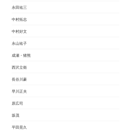
永田祐三
中村拓志
中村好文
永山祐子
成瀬・猪熊
西沢立衛
長谷川豪
早川正夫
原広司
坂茂
平田晃久