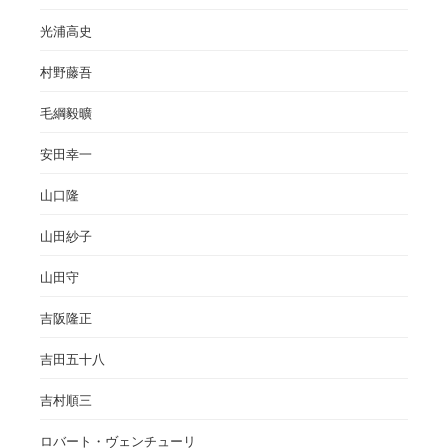
光浦高史
村野藤吾
毛綱毅曠
安田幸一
山口隆
山田紗子
山田守
吉阪隆正
吉田五十八
吉村順三
ロバート・ヴェンチューリ