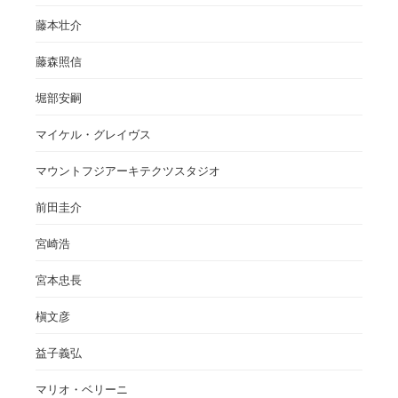
藤本壮介
藤森照信
堀部安嗣
マイケル・グレイヴス
マウントフジアーキテクツスタジオ
前田圭介
宮崎浩
宮本忠長
槇文彦
益子義弘
マリオ・ベリーニ