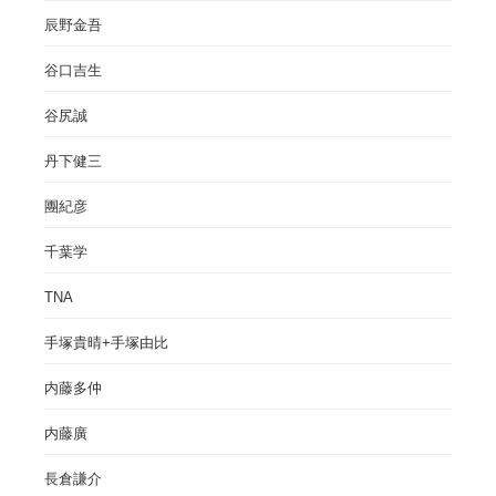
辰野金吾
谷口吉生
谷尻誠
丹下健三
團紀彦
千葉学
TNA
手塚貴晴+手塚由比
内藤多仲
内藤廣
長倉謙介