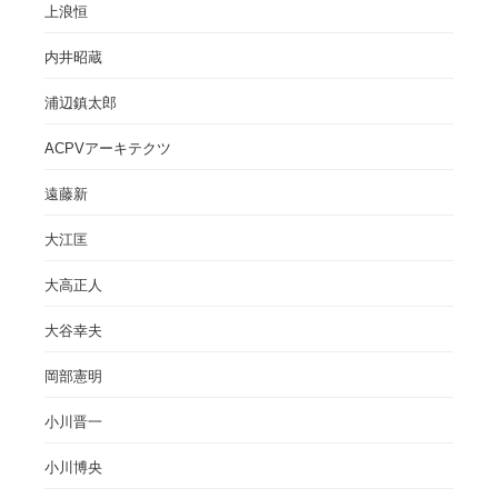
上浪恒
内井昭蔵
浦辺鎮太郎
ACPVアーキテクツ
遠藤新
大江匡
大高正人
大谷幸夫
岡部憲明
小川晋一
小川博央