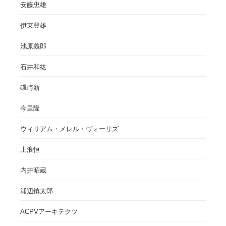
安藤忠雄
伊東豊雄
池原義郎
石井和紘
磯崎新
今里隆
ウィリアム・メレル・ヴォーリズ
上浪恒
内井昭蔵
浦辺鎮太郎
ACPVアーキテクツ