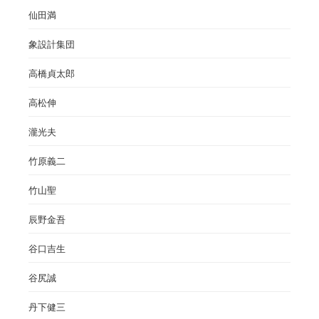
仙田満
象設計集団
高橋貞太郎
高松伸
瀧光夫
竹原義二
竹山聖
辰野金吾
谷口吉生
谷尻誠
丹下健三