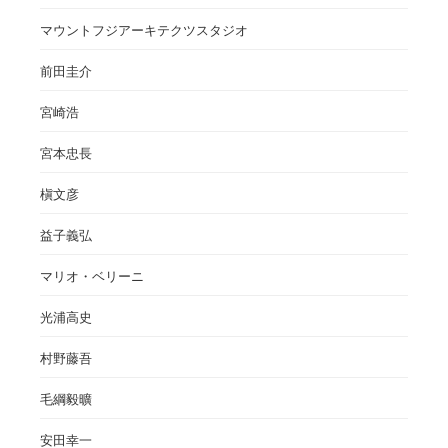
マウントフジアーキテクツスタジオ
前田圭介
宮崎浩
宮本忠長
槇文彦
益子義弘
マリオ・ベリーニ
光浦高史
村野藤吾
毛綱毅曠
安田幸一