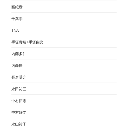
團紀彦
千葉学
TNA
手塚貴晴+手塚由比
内藤多仲
内藤廣
長倉謙介
永田祐三
中村拓志
中村好文
永山祐子