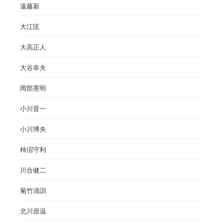
遠藤新
大江匡
大高正人
大谷幸夫
岡部憲明
小川晋一
小川博央
柿沼守利
川合健二
菊竹清訓
北川原温