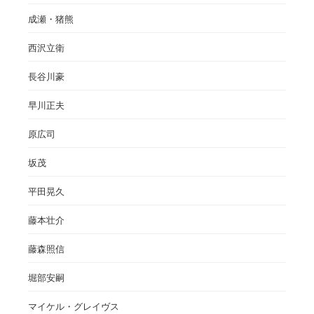
成瀬・猪熊
西沢立衛
長谷川豪
早川正夫
原広司
坂茂
平田晃久
藤本壮介
藤森照信
堀部安嗣
マイケル・グレイヴス