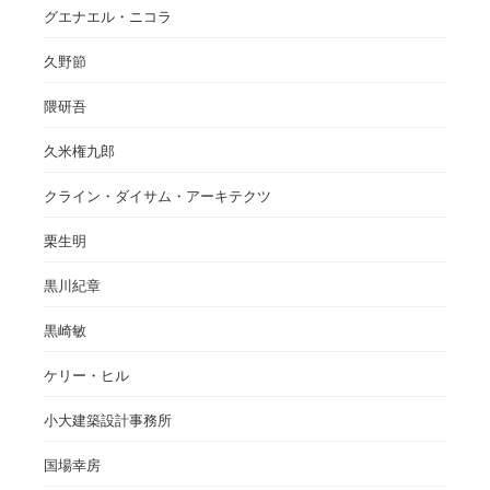
グエナエル・ニコラ
久野節
隈研吾
久米権九郎
クライン・ダイサム・アーキテクツ
栗生明
黒川紀章
黒崎敏
ケリー・ヒル
小大建築設計事務所
国場幸房