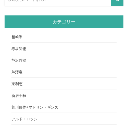
カテゴリー
相崎準
赤坂知也
芦沢啓治
芦澤竜一
東利恵
新居千秋
荒川修作+マドリン・ギンズ
アルド・ロッシ