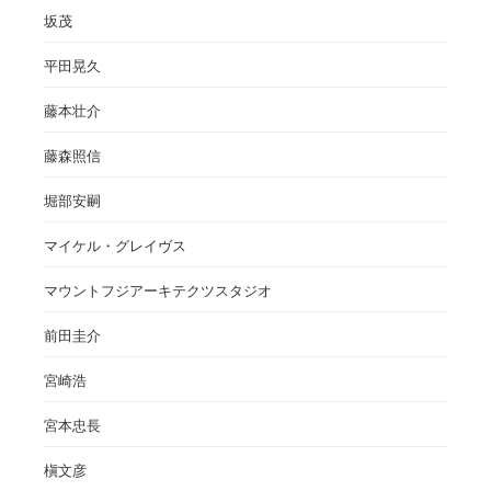
坂茂
平田晃久
藤本壮介
藤森照信
堀部安嗣
マイケル・グレイヴス
マウントフジアーキテクツスタジオ
前田圭介
宮崎浩
宮本忠長
槇文彦