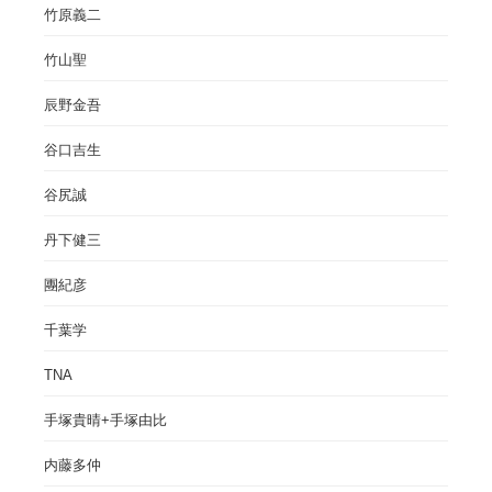
竹原義二
竹山聖
辰野金吾
谷口吉生
谷尻誠
丹下健三
團紀彦
千葉学
TNA
手塚貴晴+手塚由比
内藤多仲