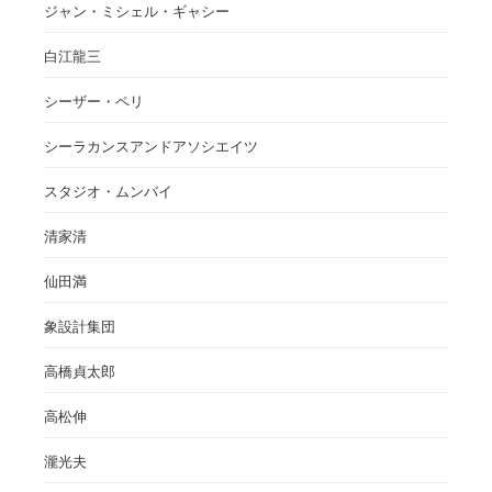
ジャン・ミシェル・ギャシー
白江龍三
シーザー・ペリ
シーラカンスアンドアソシエイツ
スタジオ・ムンバイ
清家清
仙田満
象設計集団
高橋貞太郎
高松伸
瀧光夫