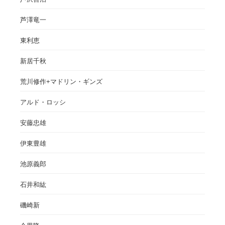
芦澤竜一
東利恵
新居千秋
荒川修作+マドリン・ギンズ
アルド・ロッシ
安藤忠雄
伊東豊雄
池原義郎
石井和紘
磯崎新