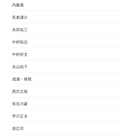
内藤廣
長倉謙介
永田祐三
中村拓志
中村好文
永山祐子
成瀬・猪熊
西沢立衛
長谷川豪
早川正夫
原広司