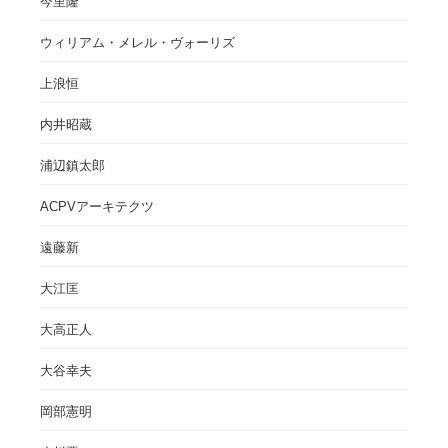
今里隆
ウィリアム・メレル・ヴォーリズ
上浪恒
内井昭蔵
浦辺鎮太郎
ACPVアーキテクツ
遠藤新
大江匡
大高正人
大谷幸夫
岡部憲明