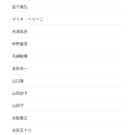
益子義弘
マリオ・ベリーニ
光浦高史
村野藤吾
毛綱毅曠
安田幸一
山口隆
山田紗子
山田守
吉阪隆正
吉田五十八