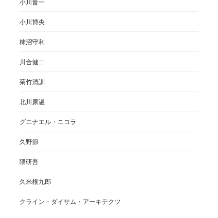
小川晋一
小川博央
柿沼守利
川合健二
菊竹清訓
北川原温
グエナエル・ニコラ
久野節
隈研吾
久米権九郎
クライン・ダイサム・アーキテクツ