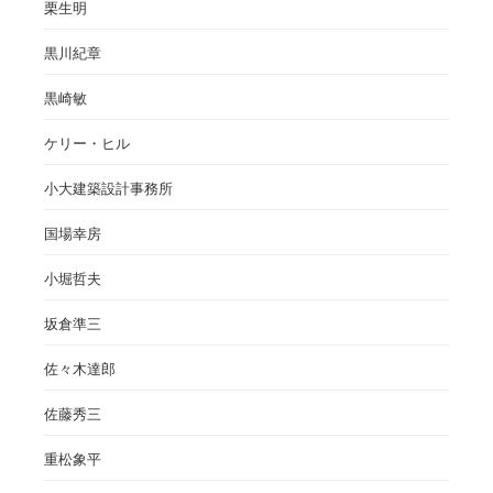
栗生明
黒川紀章
黒崎敏
ケリー・ヒル
小大建築設計事務所
国場幸房
小堀哲夫
坂倉準三
佐々木達郎
佐藤秀三
重松象平