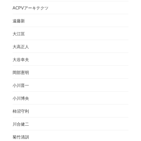
ACPVアーキテクツ
遠藤新
大江匡
大高正人
大谷幸夫
岡部憲明
小川晋一
小川博央
柿沼守利
川合健二
菊竹清訓