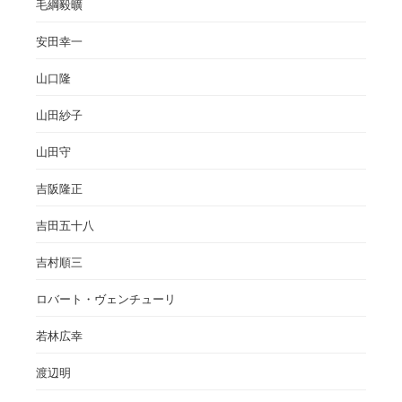
毛綱毅曠
安田幸一
山口隆
山田紗子
山田守
吉阪隆正
吉田五十八
吉村順三
ロバート・ヴェンチューリ
若林広幸
渡辺明