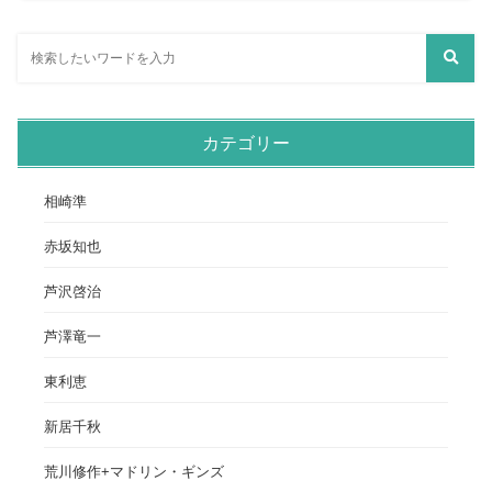
カテゴリー
相崎準
赤坂知也
芦沢啓治
芦澤竜一
東利恵
新居千秋
荒川修作+マドリン・ギンズ