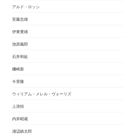
アルド・ロッシ
安藤忠雄
伊東豊雄
池原義郎
石井和紘
磯崎新
今里隆
ウィリアム・メレル・ヴォーリズ
上浪恒
内井昭蔵
浦辺鎮太郎