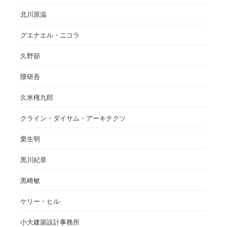
北川原温
グエナエル・ニコラ
久野節
隈研吾
久米権九郎
クライン・ダイサム・アーキテクツ
栗生明
黒川紀章
黒崎敏
ケリー・ヒル
小大建築設計事務所