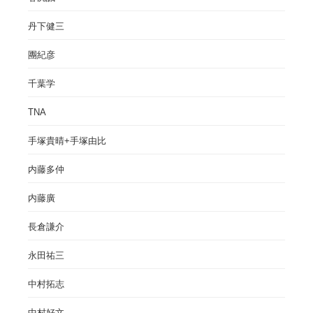
丹下健三
團紀彦
千葉学
TNA
手塚貴晴+手塚由比
内藤多仲
内藤廣
長倉謙介
永田祐三
中村拓志
中村好文