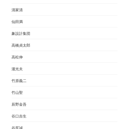
清家清
仙田満
象設計集団
高橋貞太郎
高松伸
瀧光夫
竹原義二
竹山聖
辰野金吾
谷口吉生
谷尻誠