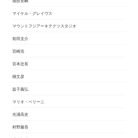
堀部安嗣
マイケル・グレイヴス
マウントフジアーキテクツスタジオ
前田圭介
宮崎浩
宮本忠長
槇文彦
益子義弘
マリオ・ベリーニ
光浦高史
村野藤吾