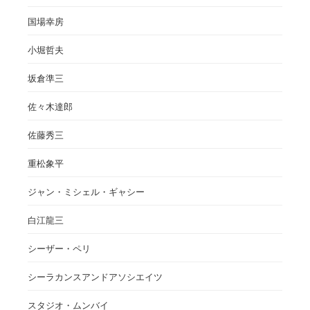
国場幸房
小堀哲夫
坂倉準三
佐々木達郎
佐藤秀三
重松象平
ジャン・ミシェル・ギャシー
白江龍三
シーザー・ペリ
シーラカンスアンドアソシエイツ
スタジオ・ムンバイ