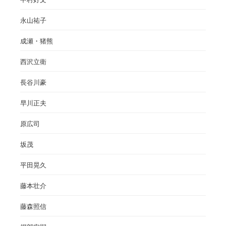
永山祐子
成瀬・猪熊
西沢立衛
長谷川豪
早川正夫
原広司
坂茂
平田晃久
藤本壮介
藤森照信