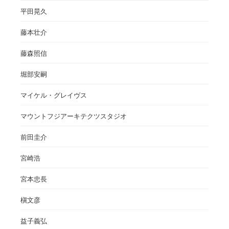
平田晃久
藤本壮介
藤森照信
堀部安嗣
マイケル・グレイヴス
マウントフジアーキテクツスタジオ
前田圭介
宮崎浩
宮本忠長
槇文彦
益子義弘