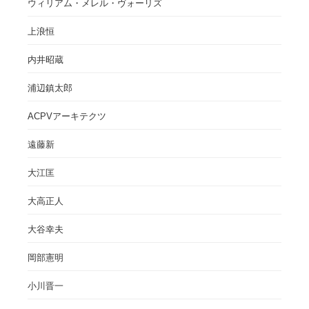
ウィリアム・メレル・ヴォーリズ
上浪恒
内井昭蔵
浦辺鎮太郎
ACPVアーキテクツ
遠藤新
大江匡
大高正人
大谷幸夫
岡部憲明
小川晋一