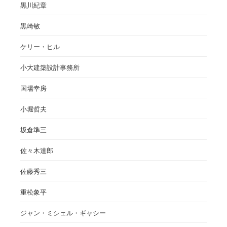
黒川紀章
黒崎敏
ケリー・ヒル
小大建築設計事務所
国場幸房
小堀哲夫
坂倉準三
佐々木達郎
佐藤秀三
重松象平
ジャン・ミシェル・ギャシー