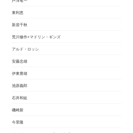
芦澤竜一
東利恵
新居千秋
荒川修作+マドリン・ギンズ
アルド・ロッシ
安藤忠雄
伊東豊雄
池原義郎
石井和紘
磯崎新
今里隆