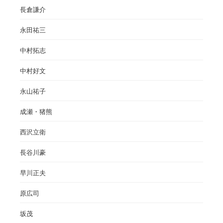
長倉謙介
永田祐三
中村拓志
中村好文
永山祐子
成瀬・猪熊
西沢立衛
長谷川豪
早川正夫
原広司
坂茂