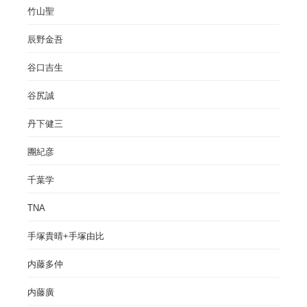
竹山聖
辰野金吾
谷口吉生
谷尻誠
丹下健三
團紀彦
千葉学
TNA
手塚貴晴+手塚由比
内藤多仲
内藤廣