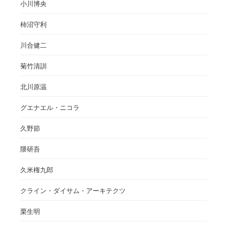
小川博央
柿沼守利
川合健二
菊竹清訓
北川原温
グエナエル・ニコラ
久野節
隈研吾
久米権九郎
クライン・ダイサム・アーキテクツ
栗生明