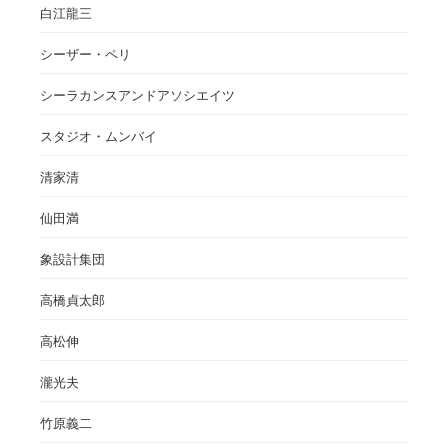
白江龍三
シーザー・ペリ
シーラカンスアンドアソシエイツ
スタジオ・ムンバイ
清家清
仙田満
象設計集団
高橋貞太郎
高松伸
瀧光夫
竹原義二