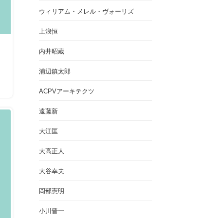
ウィリアム・メレル・ヴォーリズ
上浪恒
内井昭蔵
浦辺鎮太郎
ACPVアーキテクツ
遠藤新
大江匡
大高正人
大谷幸夫
岡部憲明
小川晋一