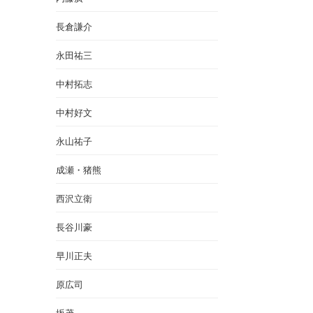
長倉謙介
永田祐三
中村拓志
中村好文
永山祐子
成瀬・猪熊
西沢立衛
長谷川豪
早川正夫
原広司