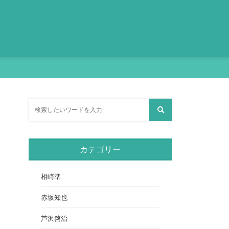
カテゴリー
相崎準
赤坂知也
芦沢啓治