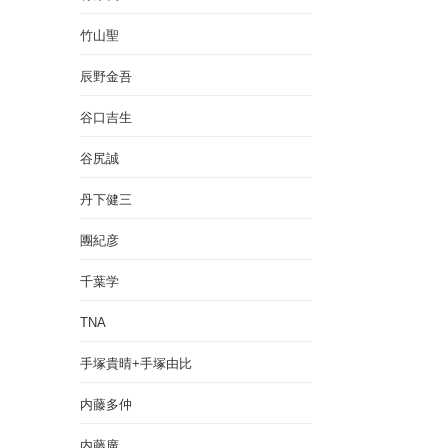
竹山聖
辰野金吾
谷口吉生
谷尻誠
丹下健三
團紀彦
千葉学
TNA
手塚貴晴+手塚由比
内藤多仲
内藤廣