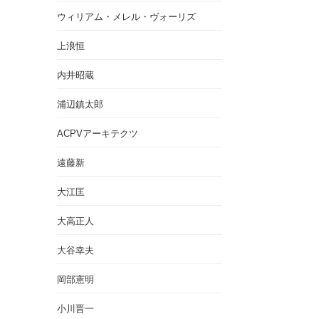
ウィリアム・メレル・ヴォーリズ
上浪恒
内井昭蔵
浦辺鎮太郎
ACPVアーキテクツ
遠藤新
大江匡
大高正人
大谷幸夫
岡部憲明
小川晋一