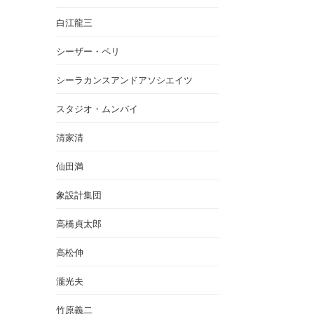
白江龍三
シーザー・ペリ
シーラカンスアンドアソシエイツ
スタジオ・ムンバイ
清家清
仙田満
象設計集団
高橋貞太郎
高松伸
瀧光夫
竹原義二