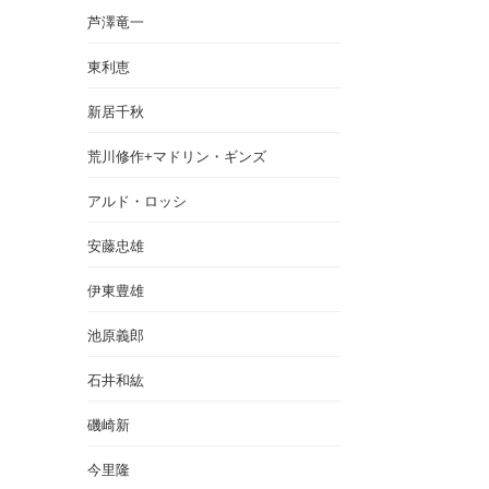
芦澤竜一
東利恵
新居千秋
荒川修作+マドリン・ギンズ
アルド・ロッシ
安藤忠雄
伊東豊雄
池原義郎
石井和紘
磯崎新
今里隆